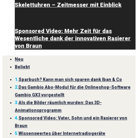
Skelettuhren – Zeitmesser mit Einblick
Sponsored Video: Mehr Zeit für das
Wesentliche dank der innovativen Rasierer
von Braun
Neu
Beliebt
1.
Sparbuch? Kann man sich sparen dank Iban & Co
2.
Das Gambio Abo-Modul für die Onlineshop-Software
Gambio GX3 vorgestellt
3.
Als die Bilder räumlich wurden: Das 3D-
Animationsprogramm
4.
Sponsored Video: Vater, Sohn und ein Rasierer von
Braun
5.
Wissenswertes über Internetradiogeräte