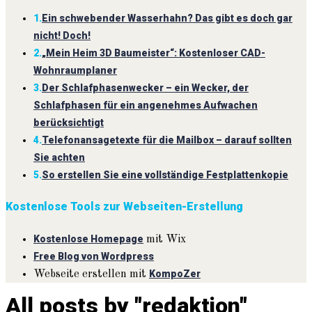
1.
Ein schwebender Wasserhahn? Das gibt es doch gar
nicht! Doch!
2.
„Mein Heim 3D Baumeister“: Kostenloser CAD-
Wohnraumplaner
3.
Der Schlafphasenwecker – ein Wecker, der
Schlafphasen für ein angenehmes Aufwachen
berücksichtigt
4.
Telefonansagetexte für die Mailbox – darauf sollten
Sie achten
5.
So erstellen Sie eine vollständige Festplattenkopie
Kostenlose Tools zur Webseiten-Erstellung
Kostenlose Homepage
mit Wix
Free Blog von Wordpress
KompoZer
Webseite erstellen mit
All posts by "redaktion"