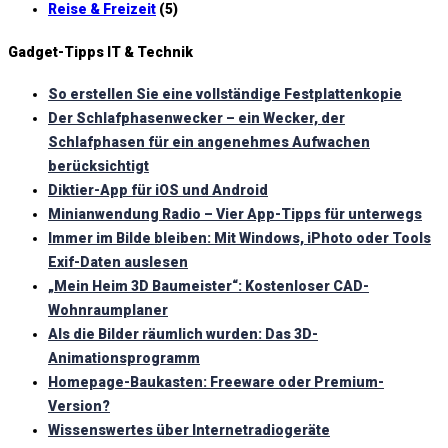
Reise & Freizeit
(5)
Gadget-Tipps IT & Technik
So erstellen Sie eine vollständige Festplattenkopie
Der Schlafphasenwecker – ein Wecker, der
Schlafphasen für ein angenehmes Aufwachen
berücksichtigt
Diktier-App für iOS und Android
Minianwendung Radio – Vier App-Tipps für unterwegs
Immer im Bilde bleiben: Mit Windows, iPhoto oder Tools
Exif-Daten auslesen
„Mein Heim 3D Baumeister“: Kostenloser CAD-
Wohnraumplaner
Als die Bilder räumlich wurden: Das 3D-
Animationsprogramm
Homepage-Baukasten: Freeware oder Premium-
Version?
Wissenswertes über Internetradiogeräte