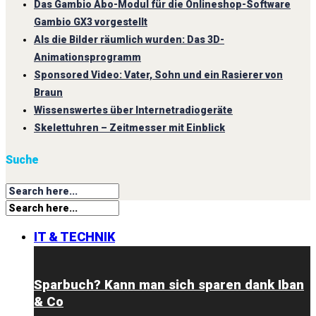
Das Gambio Abo-Modul für die Onlineshop-Software
Gambio GX3 vorgestellt
Als die Bilder räumlich wurden: Das 3D-
Animationsprogramm
Sponsored Video: Vater, Sohn und ein Rasierer von
Braun
Wissenswertes über Internetradiogeräte
Skelettuhren – Zeitmesser mit Einblick
Suche
IT & TECHNIK
Sparbuch? Kann man sich sparen dank Iban
& Co