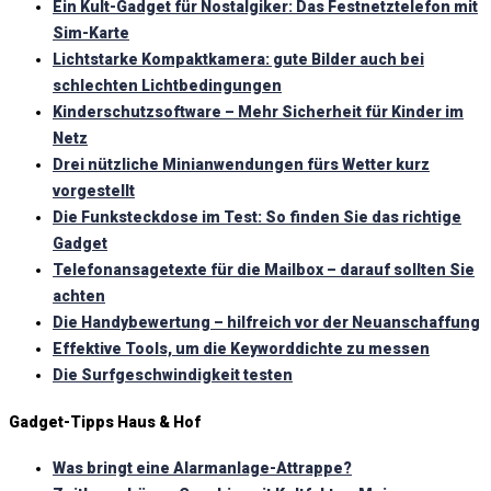
Ein Kult-Gadget für Nostalgiker: Das Festnetztelefon mit
Sim-Karte
Lichtstarke Kompaktkamera: gute Bilder auch bei
schlechten Lichtbedingungen
Kinderschutzsoftware – Mehr Sicherheit für Kinder im
Netz
Drei nützliche Minianwendungen fürs Wetter kurz
vorgestellt
Die Funksteckdose im Test: So finden Sie das richtige
Gadget
Telefonansagetexte für die Mailbox – darauf sollten Sie
achten
Die Handybewertung – hilfreich vor der Neuanschaffung
Effektive Tools, um die Keyworddichte zu messen
Die Surfgeschwindigkeit testen
Gadget-Tipps Haus & Hof
Was bringt eine Alarmanlage-Attrappe?