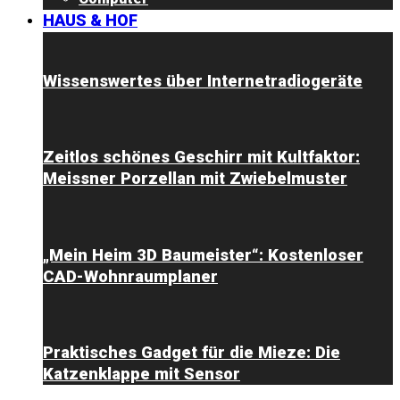
HAUS & HOF
Wissenswertes über Internetradiogeräte
Zeitlos schönes Geschirr mit Kultfaktor:
Meissner Porzellan mit Zwiebelmuster
„Mein Heim 3D Baumeister“: Kostenloser
CAD-Wohnraumplaner
Praktisches Gadget für die Mieze: Die
Katzenklappe mit Sensor