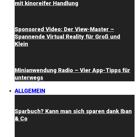
mit kinoreifer Handlung
Sponsored Video: Der View-Master –
Spannende Virtual Reality für Groß und
Klein
Minianwendung Radio – Vier App-Tipps für
unterwegs
ALLGEMEIN
Sparbuch? Kann man sich sparen dank Iban
& Co