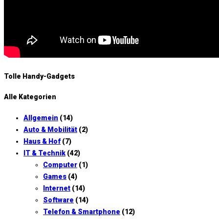
Tolle Handy-Gadgets
Alle Kategorien
Allgemein
(14)
Auto & Mobilität
(2)
Haus & Hof
(7)
IT & Technik
(42)
Computer
(1)
Games
(4)
Internet
(14)
Software
(14)
Telefon & Smartphone
(12)