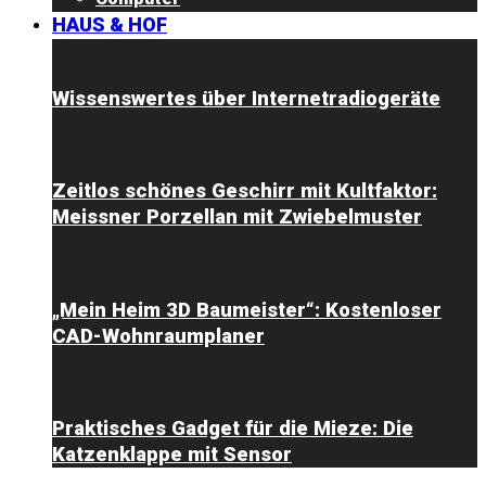
HAUS & HOF
Wissenswertes über Internetradiogeräte
Zeitlos schönes Geschirr mit Kultfaktor:
Meissner Porzellan mit Zwiebelmuster
„Mein Heim 3D Baumeister“: Kostenloser
CAD-Wohnraumplaner
Praktisches Gadget für die Mieze: Die
Katzenklappe mit Sensor