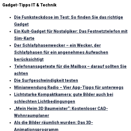
Gadget-Tipps IT & Technik
Die Funksteckdose im Test: So finden Sie das richtige
Gadget
Ein Kult-Gadget für Nostalgiker: Das Festnetztelefon mit
Sim-Karte
Der Schlafphasenwecker – ein Wecker, der
Schlafphasen für ein angenehmes Aufwachen
berücksichtigt
Telefonansagetexte für die Mailbox – darauf sollten Sie
achten
Die Surfgeschwindigkeit testen
Minianwendung Radio – Vier App-Tipps für unterwegs
Lichtstarke Kompaktkamera: gute Bilder auch bei
schlechten Lichtbedingungen
„Mein Heim 3D Baumeister“: Kostenloser CAD-
Wohnraumplaner
Als die Bilder räumlich wurden: Das 3D-
Animationsprogramm