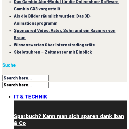
Das Gambio Abo-Modul für die Onlineshop-Software
Gambio GX3 vorgestellt
Als die Bilder räumlich wurden: Das 3D-
Animationsprogramm
Sponsored Video: Vater, Sohn und ein Rasierer von
Braun
Wissenswertes über Internetradiogeräte
Skelettuhren – Zeitmesser mit Einblick
Suche
IT & TECHNIK
Sparbuch? Kann man sich sparen dank Iban
& Co