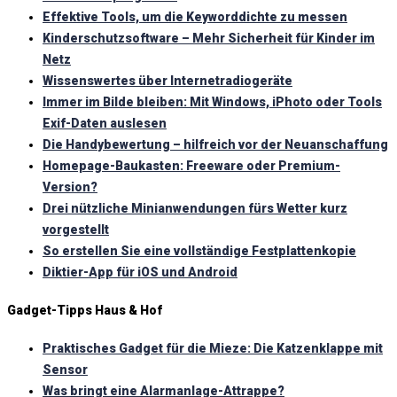
Effektive Tools, um die Keyworddichte zu messen
Kinderschutzsoftware – Mehr Sicherheit für Kinder im
Netz
Wissenswertes über Internetradiogeräte
Immer im Bilde bleiben: Mit Windows, iPhoto oder Tools
Exif-Daten auslesen
Die Handybewertung – hilfreich vor der Neuanschaffung
Homepage-Baukasten: Freeware oder Premium-
Version?
Drei nützliche Minianwendungen fürs Wetter kurz
vorgestellt
So erstellen Sie eine vollständige Festplattenkopie
Diktier-App für iOS und Android
Gadget-Tipps Haus & Hof
Praktisches Gadget für die Mieze: Die Katzenklappe mit
Sensor
Was bringt eine Alarmanlage-Attrappe?