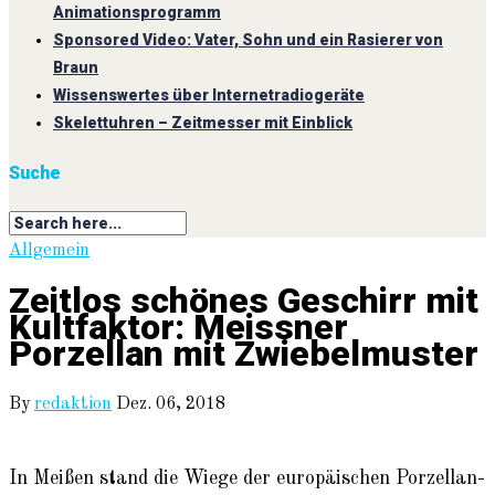
Animationsprogramm
Sponsored Video: Vater, Sohn und ein Rasierer von
Braun
Wissenswertes über Internetradiogeräte
Skelettuhren – Zeitmesser mit Einblick
Suche
Allgemein
Zeitlos schönes Geschirr mit
Kultfaktor: Meissner
Porzellan mit Zwiebelmuster
By
redaktion
Dez. 06, 2018
In Meißen stand die Wiege der europäischen Porzellan-