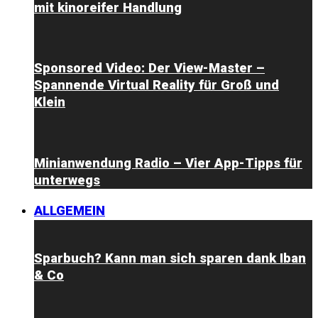
mit kinoreifer Handlung
Sponsored Video: Der View-Master –
Spannende Virtual Reality für Groß und
Klein
Minianwendung Radio – Vier App-Tipps für
unterwegs
ALLGEMEIN
Sparbuch? Kann man sich sparen dank Iban
& Co