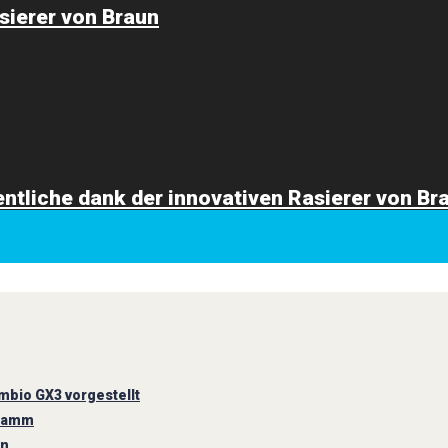
sierer von Braun
ntliche dank der innovativen Rasierer von Br
bio GX3 vorgestellt
gramm
un