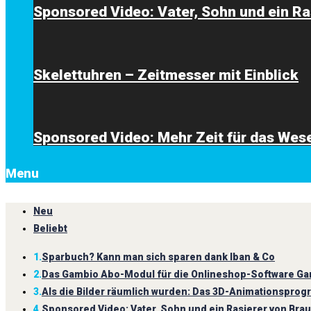
Sponsored Video: Vater, Sohn und ein Ra
Skelettuhren – Zeitmesser mit Einblick
Sponsored Video: Mehr Zeit für das Wese
Menu
Neu
Beliebt
1.
Sparbuch? Kann man sich sparen dank Iban & Co
2.
Das Gambio Abo-Modul für die Onlineshop-Software Gam
3.
Als die Bilder räumlich wurden: Das 3D-Animationspro
4.
Sponsored Video: Vater, Sohn und ein Rasierer von Bra