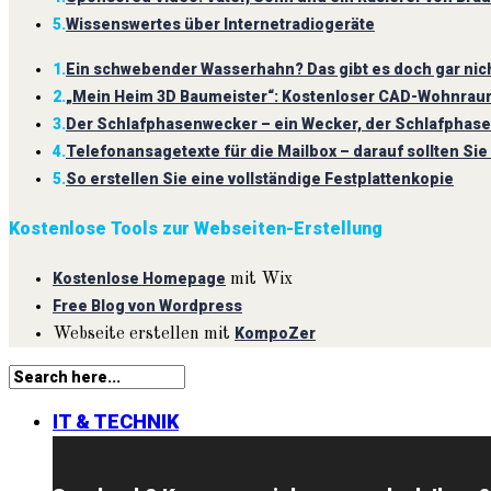
5.
Wissenswertes über Internetradiogeräte
1.
Ein schwebender Wasserhahn? Das gibt es doch gar nich
2.
„Mein Heim 3D Baumeister“: Kostenloser CAD-Wohnrau
3.
Der Schlafphasenwecker – ein Wecker, der Schlafphas
4.
Telefonansagetexte für die Mailbox – darauf sollten Sie
5.
So erstellen Sie eine vollständige Festplattenkopie
Kostenlose Tools zur Webseiten-Erstellung
Kostenlose Homepage
mit Wix
Free Blog von Wordpress
KompoZer
Webseite erstellen mit
IT & TECHNIK