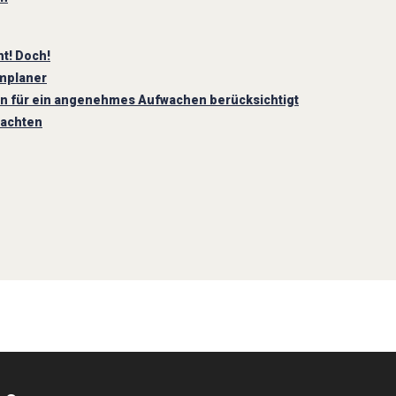
t! Doch!
mplaner
en für ein angenehmes Aufwachen berücksichtigt
 achten