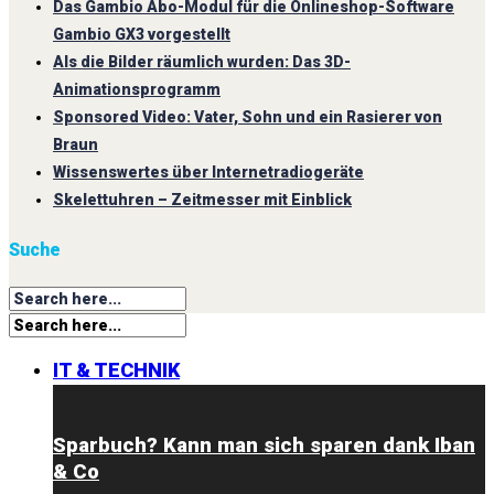
Das Gambio Abo-Modul für die Onlineshop-Software
Gambio GX3 vorgestellt
Als die Bilder räumlich wurden: Das 3D-
Animationsprogramm
Sponsored Video: Vater, Sohn und ein Rasierer von
Braun
Wissenswertes über Internetradiogeräte
Skelettuhren – Zeitmesser mit Einblick
Suche
IT & TECHNIK
Sparbuch? Kann man sich sparen dank Iban
& Co