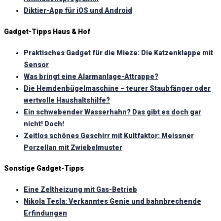
Diktier-App für iOS und Android
Gadget-Tipps Haus & Hof
Praktisches Gadget für die Mieze: Die Katzenklappe mit
Sensor
Was bringt eine Alarmanlage-Attrappe?
Die Hemdenbügelmaschine – teurer Staubfänger oder
wertvolle Haushaltshilfe?
Ein schwebender Wasserhahn? Das gibt es doch gar
nicht! Doch!
Zeitlos schönes Geschirr mit Kultfaktor: Meissner
Porzellan mit Zwiebelmuster
Sonstige Gadget-Tipps
Eine Zeltheizung mit Gas-Betrieb
Nikola Tesla: Verkanntes Genie und bahnbrechende
Erfindungen