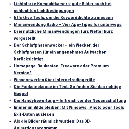
Lichtstarke Kompaktkamera: gute Bilder auch bei
schlechten Lichtbedingungen
Effektive Tools, um die Keyworddichte zu messen
Minianwendung Radio – Vier App-Tipps für unterwegs
Drei nützliche Minianwendungen fürs Wetter kurz
vorgestellt
Der Schlafphasenwecker – ein Wecker, der
Schlafphasen für ein angenehmes Aufwachen
berücksichtigt
Homepage-Baukasten: Freeware oder Premium-
Version?
Wissenswertes über Internetradiogeräte
Die Funksteckdose im Test: So finden Sie das richtige
Gadget
Die Handybewertung – hilfreich vor der Neuanschaffung
Immer im Bilde bleiben: Mit Windows, iPhoto oder Tools
Exif-Daten auslesen
Als die Bilder räumlich wurden: Das 3D-
Animationsprogramm