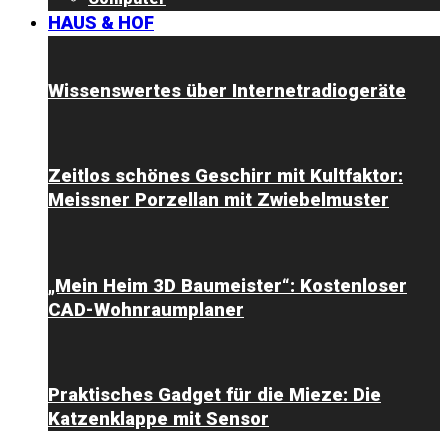
HAUS & HOF
Wissenswertes über Internetradiogeräte
Zeitlos schönes Geschirr mit Kultfaktor:
Meissner Porzellan mit Zwiebelmuster
„Mein Heim 3D Baumeister“: Kostenloser
CAD-Wohnraumplaner
Praktisches Gadget für die Mieze: Die
Katzenklappe mit Sensor