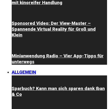
mit kinoreifer Handlung
Sponsored Video: Der View-Master –
Spannende Virtual Reality für Groß und
Klein
Minianwendung Radio – Vier App-Tipps für
unterwegs
ALLGEMEIN
Sparbuch? Kann man sich sparen dank Iban
& Co